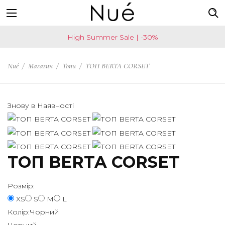
Наприклад:
US
High Summer Sale | -30%
топ
Now
спідниця
shipping
Nué
/
Магазин
/
Топи
/
ТОП BERTA CORSET
чокер
worldwide!
Change
your
Знову в Наявності
shipping
country
ТОП BERTA CORSET
SAVE
Ваша
Розмір:
країна
XS
S
M
L
United
Колір:
Чорний
States?