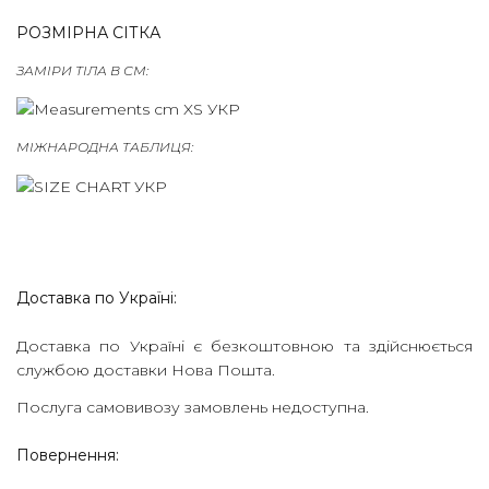
ПРЕСА
РОЗМІРНА СІТКА
ПРОЕКТИ
ЗАМІРИ ТІЛА В СМ:
МАГАЗИНИ
КОНТАКТИ
МІЖНАРОДНА ТАБЛИЦЯ:
FAQS
SIZE
GUIDE
Доставка по Україні:
Доставка по Україні є безкоштовною та здійснюється
службою доставки Нова Пошта.
Послуга самовивозу замовлень недоступна.
Повернення: