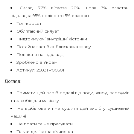
Склад: 77% віскоза 20% шовк 3% еластан,
ДОГОВІР
підкладка 95% поліестер 5% еластан
Топ-корсет
ОФЕРТИ
Облягаючий силует
ПОЛІТИКА
Пидтримуючі внутрішні кісточки
КОНФІДЕНЦІЙНОСТІ
Потайна застібка-блискавка ззаду
Повністю на підкладці
ДОСТАВКА
Зроблено в Україні
ТА
Артикул: 2503TP00501
ОПЛАТА
Догляд:
ОБМІН
Тримати цей виріб подалі від води, жиру, парфумів
ТА
та засобів для макіяжу
ПОВЕРНЕННЯ
Не відбілювати і не сушити цей виріб у сушильній
машині
GIFT
Не прати та не прасувати
CARD
Тільки делікатна хімчистка