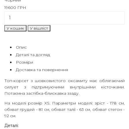
Чорний
Бажаєте
19600
ГРН
перейти
на
міжнародну
версію
сайту?
Так
Опис
Ні
Деталі та догляд
Розміри
МАГАЗИН
Доставка та повернення
КОЛЕКЦІЇ
Топ-корсет з шовковистого оксамиту має облягаючий
силует з підтримуючими внутрішніми кісточками.
ПРО
Потаємна застібка-блискавка ззаду.
НАС
На моделі розмір XS. Параметри моделі: зріст - 178 см,
HIGH
обхват грудей - 81 см, обхват талії - 63 см, обхват стегон -
92 см.
SUMMER
SALE
Деталі: