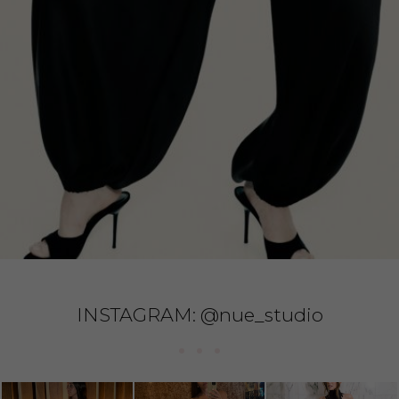
24
:
53
SHOP NOW
INSTAGRAM: @nue_studio