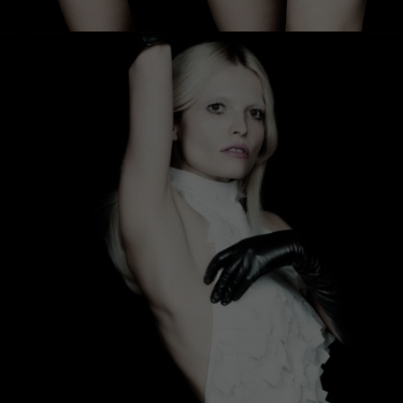
ДОГОВІР
ОФЕРТИ
ПОЛІТИКА
КОНФІДЕНЦІЙНОСТІ
ДОСТАВКА
ТА
ОПЛАТА
ОБМІН
ТА
ПОВЕРНЕННЯ
GIFT
CARD