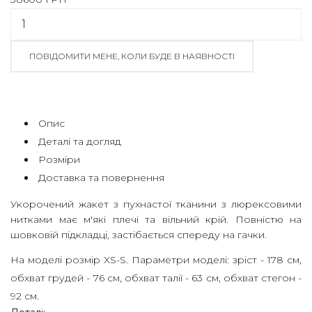
Бажаєте
перейти
на
ПОВІДОМИТИ МЕНЕ, КОЛИ БУДЕ В НАЯВНОСТІ
міжнародну
версію
сайту?
Так
Опис
Ні
Деталі та догляд
Розміри
МАГАЗИН
Доставка та повернення
КОЛЕКЦІЇ
Укорочений жакет з пухнастої тканини з люрексовими
ПРО
нитками має м'які плечі та вільний крій. Повністю на
шовковій підкладці, застібається спереду на гачки.
НАС
На моделі розмір XS-S. Параметри моделі: зріст - 178 см,
HIGH
обхват грудей - 76 см, обхват талії - 63 см, обхват стегон -
SUMMER
92 см.
SALE