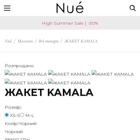
Наприклад:
US
High Summer Sale | -30%
топ
Now
спідниця
shipping
Nué
/
Магазин
/
Всі товари
/
ЖАКЕТ KAMALA
чокер
worldwide!
Change
your
Розпродано
shipping
country
ЖАКЕТ KAMALA
SAVE
Розмір:
Ваша
XS-S
M-L
країна
Колір:
Чорний
United
Чорний
States?
38600
ГРН