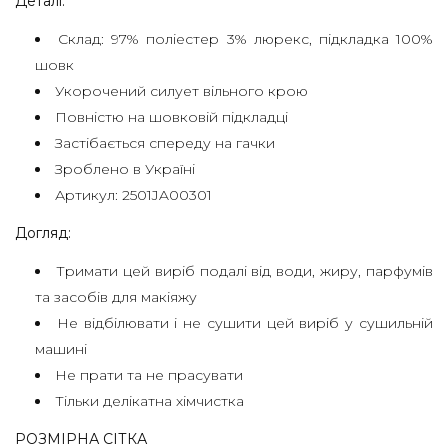
Деталі:
Склад: 97% поліестер 3% люрекс, підкладка 100%
ДОГОВІР
шовк
ОФЕРТИ
Укорочений силует вільного крою
Повністю на шовковій підкладці
ПОЛІТИКА
Застібається спереду на гачки
КОНФІДЕНЦІЙНОСТІ
Зроблено в Україні
ДОСТАВКА
Артикул: 2501JA00301
ТА
Догляд:
ОПЛАТА
Тримати цей виріб подалі від води, жиру, парфумів
ОБМІН
та засобів для макіяжу
ТА
Не відбілювати і не сушити цей виріб у сушильній
машині
ПОВЕРНЕННЯ
Не прати та не прасувати
GIFT
Тільки делікатна хімчистка
CARD
РОЗМІРНА СІТКА