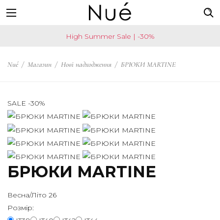
Наприклад:
US
High Summer Sale | -30%
топ
Now
спідниця
shipping
Nué
/
Магазин
/
Нові надходження
/
БРЮКИ MARTINE
чокер
worldwide!
Change
your
SALE -30%
shipping
country
SAVE
БРЮКИ MARTINE
Ваша
країна
Весна/Літо 26
United
Розмір:
States?