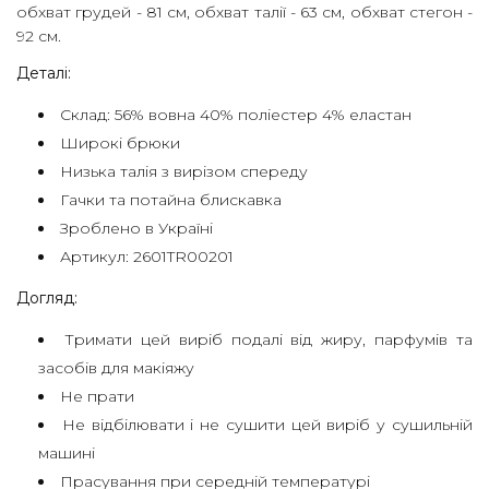
обхват грудей - 81 см, обхват талії - 63 см, обхват стегон -
92 см.
ДОГОВІР
Деталі:
ОФЕРТИ
Склад: 56% вовна 40% поліестер 4% еластан
ПОЛІТИКА
Широкі брюки
КОНФІДЕНЦІЙНОСТІ
Низька талія з вирізом спереду
Гачки та потайна блискавка
ДОСТАВКА
Зроблено в Україні
ТА
Артикул: 2601TR00201
ОПЛАТА
Догляд:
ОБМІН
Тримати цей виріб подалі від жиру, парфумів та
ТА
засобів для макіяжу
ПОВЕРНЕННЯ
Не прати
Не відбілювати і не сушити цей виріб у сушильній
GIFT
машині
CARD
Прасування при середній температурі