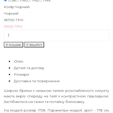
IT38
IT40
IT42
IT44
Бажаєте
Колір:
Чорний
перейти
Чорний
на
18700
ГРН
міжнародну
13100
ГРН
версію
сайту?
Так
Ні
МАГАЗИН
Опис
Деталі та догляд
КОЛЕКЦІЇ
Розміри
ПРО
Доставка та повернення
НАС
Широкі брюки з низькою талією розслабленого силуету
HIGH
мають виріз спереду на талії з контрастною підкладкою.
Застібаються на гачки та потайну блискавку.
SUMMER
SALE
На моделі розмір IT38. Параметри моделі: зріст - 178 см,