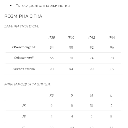
ПРЕСА
Тільки делікатна хімчистка
ПРОЕКТИ
РОЗМІРНА СІТКА
МАГАЗИНИ
ЗАМІРИ ТІЛА В СМ:
КОНТАКТИ
FAQS
SIZE
GUIDE
МІЖНАРОДНА ТАБЛИЦЯ: